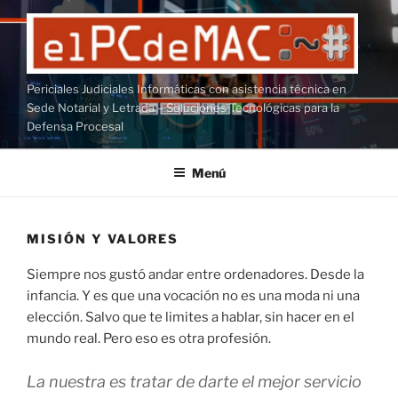
Saltar
al
contenido
Periciales Judiciales Informáticas con asistencia técnica en
Sede Notarial y Letrada – Soluciones Tecnológicas para la
Defensa Procesal
Menú
MISIÓN Y VALORES
Siempre nos gustó andar entre ordenadores. Desde la
infancia. Y es que una vocación no es una moda ni una
elección. Salvo que te limites a hablar, sin hacer en el
mundo real. Pero eso es otra profesión.
La nuestra es tratar de darte el mejor servicio