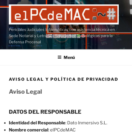
Saltar
al
contenido
Periciales Judiciales Informáticas con asistencia técnica en
Sede Notarial y Letrada – Soluciones Tecnológicas para la
Defensa Procesal
Menú
AVISO LEGAL Y POLÍTICA DE PRIVACIDAD
Aviso Legal
DATOS DEL RESPONSABLE
Identidad del Responsable
: Dato Inmersivo S.L.
Nombre comercial
: elPCdeMAC