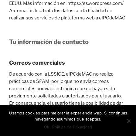
EEUU. Más información en: https://es.wordpress.com/
Automattic Inc. trata los datos con la finalidad de
realizar sus servicios de plataforma web a elPCdeMAC
Tu información de contacto
Correos comerciales
De acuerdo con la LSSICE, elPCdeMAC no realiza
prácticas de SPAM, por lo que no envía correos
comerciales por vía electrónica que no hayan sido
previamente solicitados o autorizados por el usuario.
En consecuencia, el usuario tiene la posibilidad de dar
su consentimiento expreso para recibir información de
Usamos cookies para mejorar la experiencia web. Si continúas
respuesta a su comunicación, con independencia de la
navegando asumimos que aceptas.
información comercial puntualmente solicitada.
Ok
Política de Privacidad